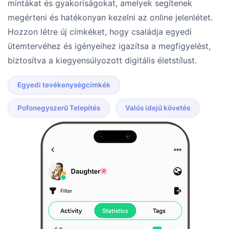
mintákat és gyakoriságokat, amelyek segítenek
megérteni és hatékonyan kezelni az online jelenlétet.
Hozzon létre új címkéket, hogy családja egyedi
ütemtervéhez és igényeihez igazítsa a megfigyelést,
biztosítva a kiegyensúlyozott digitális életstílust.
Egyedi tevékenységcímkék
Pofonegyszerű Telepítés
Valós idejű követés