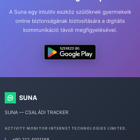
A Suna egy intuitív eszköz szülőknek gyermekeik
online biztonságának biztosítására a digitális
kommunikáció távoli megfigyelésével.
SUNA
SUNA — CSALÁDI TRACKER
ACTIVITY MONITOR INTERNET TECHNOLOGIES LIMITED.
+90 212 4001168