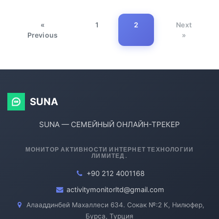
«
1
2
Next
Previous
»
SUNA
SUNA — СЕМЕЙНЫЙ ОНЛАЙН-ТРЕКЕР
МОНИТОР АКТИВНОСТИ ИНТЕРНЕТ ТЕХНОЛОГИИ
ЛИМИТЕД.
+90 212 4001168
activitymonitorltd@gmail.com
Алааддинбей Махаллеси 634. Сокак №:2 К, Нилюфер,
Бурса, Турция