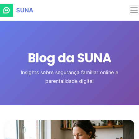
SUNA
Blog da SUNA
Insights sobre segurança familiar online e
parentalidade digital