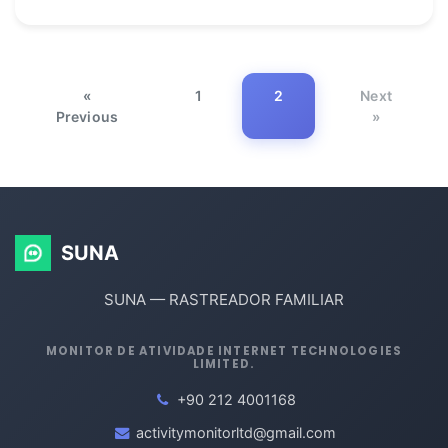
«
1
2
Next
Previous
»
SUNA
SUNA — RASTREADOR FAMILIAR
MONITOR DE ATIVIDADE INTERNET TECHNOLOGIES
LIMITED.
+90 212 4001168
activitymonitorltd@gmail.com