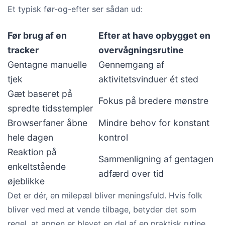
Et typisk før-og-efter ser sådan ud:
Før brug af en
Efter at have opbygget en
tracker
overvågningsrutine
Gentagne manuelle
Gennemgang af
tjek
aktivitetsvinduer ét sted
Gæt baseret på
Fokus på bredere mønstre
spredte tidsstempler
Browserfaner åbne
Mindre behov for konstant
hele dagen
kontrol
Reaktion på
Sammenligning af gentagen
enkeltstående
adfærd over tid
øjeblikke
Det er dér, en milepæl bliver meningsfuld. Hvis folk
bliver ved med at vende tilbage, betyder det som
regel, at appen er blevet en del af en praktisk rutine.