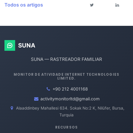
Todos os artigos
SUNA
SUNA — RASTREADOR FAMILIAR
MONITOR DE ATIVIDADE INTERNET TECHNOLOGIES
LIMITED.
+90 212 4001168
activitymonitorltd@gmail.com
Alaaddinbey Mahallesi 634. Sokak No:2 K, Nilüfer, Bursa,
Turquia
RECURSOS