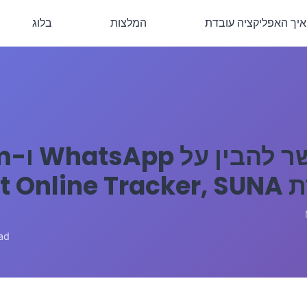
איך האפליקציה עובדת
המלצות
בלוג
מה א
Seen Last O
ad